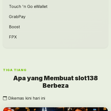
Touch 'n Go eWallet
GrabPay
Boost
FPX
TIGA TIANG
Apa yang Membuat slot138
Berbeza
Dikemas kini hari ini