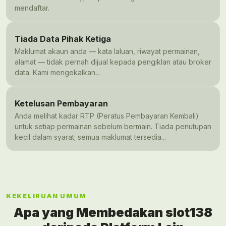
mendaftar.
Tiada Data Pihak Ketiga
Maklumat akaun anda — kata laluan, riwayat permainan,
alamat — tidak pernah dijual kepada pengiklan atau broker
data. Kami mengekalkan...
Ketelusan Pembayaran
Anda melihat kadar RTP (Peratus Pembayaran Kembali)
untuk setiap permainan sebelum bermain. Tiada penutupan
kecil dalam syarat; semua maklumat tersedia...
KEKELIRUAN UMUM
Apa yang Membedakan slot138