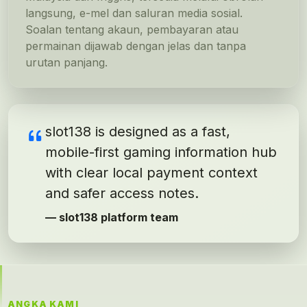
langsung, e-mel dan saluran media sosial.
Soalan tentang akaun, pembayaran atau
permainan dijawab dengan jelas dan tanpa
urutan panjang.
slot138 is designed as a fast,
mobile-first gaming information hub
with clear local payment context
and safer access notes.
— slot138 platform team
ANGKA KAMI