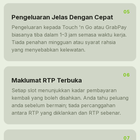
05
Pengeluaran Jelas Dengan Cepat
Pengeluaran kepada Touch 'n Go atau GrabPay
biasanya tiba dalam 1–3 jam semasa waktu kerja.
Tiada penahan mingguan atau syarat rahsia
yang menyebabkan kelewatan.
06
Maklumat RTP Terbuka
Setiap slot menunjukkan kadar pembayaran
kembali yang boleh disahkan. Anda tahu peluang
anda sebelum bermain; tiada percanggahan
antara RTP yang diiklankan dan RTP sebenar.
07