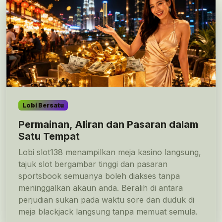
Lobi Bersatu
Permainan, Aliran dan Pasaran dalam
Satu Tempat
Lobi slot138 menampilkan meja kasino langsung,
tajuk slot bergambar tinggi dan pasaran
sportsbook semuanya boleh diakses tanpa
meninggalkan akaun anda. Beralih di antara
perjudian sukan pada waktu sore dan duduk di
meja blackjack langsung tanpa memuat semula.