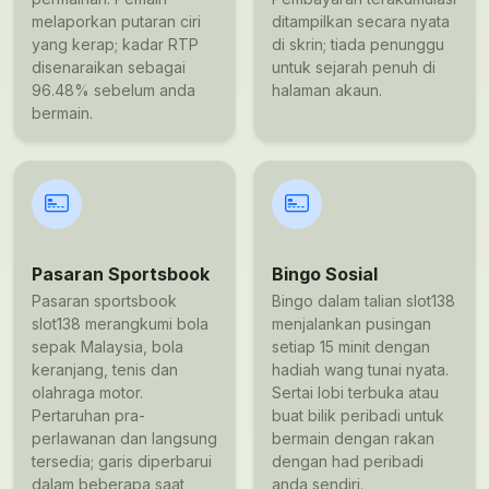
melaporkan putaran ciri
ditampilkan secara nyata
yang kerap; kadar RTP
di skrin; tiada penunggu
disenaraikan sebagai
untuk sejarah penuh di
96.48% sebelum anda
halaman akaun.
bermain.
Pasaran Sportsbook
Bingo Sosial
Pasaran sportsbook
Bingo dalam talian slot138
slot138 merangkumi bola
menjalankan pusingan
sepak Malaysia, bola
setiap 15 minit dengan
keranjang, tenis dan
hadiah wang tunai nyata.
olahraga motor.
Sertai lobi terbuka atau
Pertaruhan pra-
buat bilik peribadi untuk
perlawanan dan langsung
bermain dengan rakan
tersedia; garis diperbarui
dengan had peribadi
dalam beberapa saat
anda sendiri.