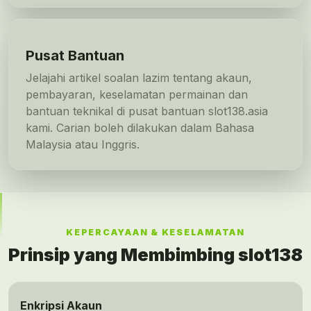
Pusat Bantuan
Jelajahi artikel soalan lazim tentang akaun,
pembayaran, keselamatan permainan dan
bantuan teknikal di pusat bantuan slot138.asia
kami. Carian boleh dilakukan dalam Bahasa
Malaysia atau Inggris.
KEPERCAYAAN & KESELAMATAN
Prinsip yang Membimbing slot138
Enkripsi Akaun