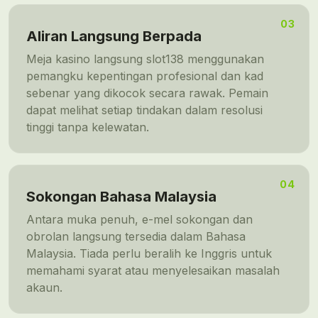
03
Aliran Langsung Berpada
Meja kasino langsung slot138 menggunakan
pemangku kepentingan profesional dan kad
sebenar yang dikocok secara rawak. Pemain
dapat melihat setiap tindakan dalam resolusi
tinggi tanpa kelewatan.
04
Sokongan Bahasa Malaysia
Antara muka penuh, e-mel sokongan dan
obrolan langsung tersedia dalam Bahasa
Malaysia. Tiada perlu beralih ke Inggris untuk
memahami syarat atau menyelesaikan masalah
akaun.