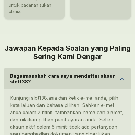
untuk padanan sukan
utama.
Jawapan Kepada Soalan yang Paling
Sering Kami Dengar
Bagaimanakah cara saya mendaftar akaun
slot138?
Kunjungi slot138.asia dan ketik e-mel anda, pilih
kata laluan dan bahasa pilihan. Sahkan e-mel
anda dalam 2 minit, tambahkan nama dan alamat,
dan nilaikan pilihan pembayaran anda. Setiap
akaun aktif dalam 5 minit; tidak ada pertanyaan
atau penghasilan dokumen yang diperlukan.