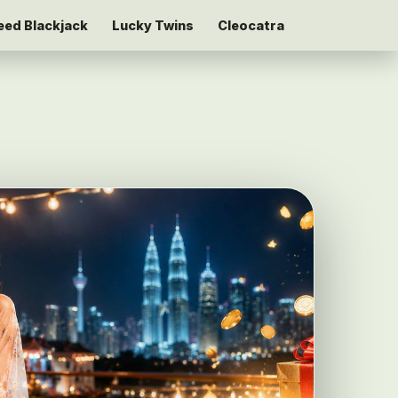
eed Blackjack
Lucky Twins
Cleocatra