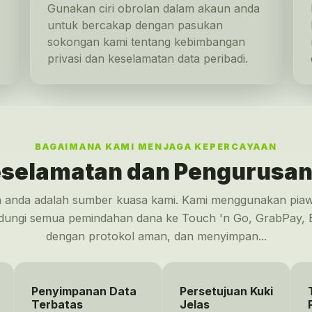
Gunakan ciri obrolan dalam akaun anda
untuk bercakap dengan pasukan
sokongan kami tentang kebimbangan
privasi dan keselamatan data peribadi.
BAGAIMANA KAMI MENJAGA KEPERCAYAAN
selamatan dan Pengurusan
 anda adalah sumber kuasa kami. Kami menggunakan piawa
indungi semua pemindahan dana ke Touch 'n Go, GrabPay,
dengan protokol aman, dan menyimpan...
Penyimpanan Data
Persetujuan Kuki
Terbatas
Jelas