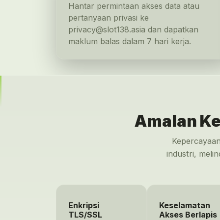
Hantar permintaan akses data atau
pertanyaan privasi ke
privacy@slot138.asia
dan dapatkan
maklum balas dalam 7 hari kerja.
Amalan Ke
Kepercayaan
industri, mel
Enkripsi
Keselamatan
TLS/SSL
Akses Berlapis