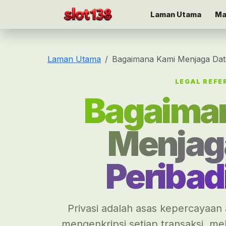
Laman Utama
Ma
slot138
Laman Utama
Bagaimana Kami Menjaga Dat
LEGAL REFE
Bagaima
Menjag
Peribad
Privasi adalah asas kepercayaan
mengenkripsi setiap transaksi, me