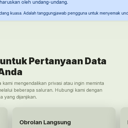
 diharuskan oleh undang-undang.
bidang kuasa. Adalah tanggungjawab pengguna untuk menyemak u
untuk Pertanyaan Data
Anda
kami mengendalikan privasi atau ingin meminta
elalui beberapa saluran. Hubungi kami dengan
yang dijanjikan.
Obrolan Langsung