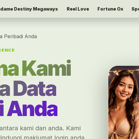
dame Destiny Megaways
Reel Love
Fortune Ox
Sp
a Peribadi Anda
RENCE
na Kami
a Data
i Anda
 antara kami dan anda. Kami
lindungi maklumat login anda