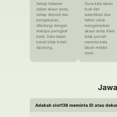
Setiap halaman
Guna kata laluan
dalam akaun anda,
kuat dan
setiap deposit dan
autentikasi dua
pengeluaran,
faktor untuk
dilindungi dengan
mengamankan
enkripsi peringkat
akaun anda. Kami
bank. Data dalam
tidak pernah
transit tidak boleh
meminta kata
dipotong...
laluan melalui
emel...
Jawa
Adakah slot138 meminta ID atau dok