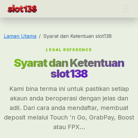
slot138
Laman Utama
Syarat dan Ketentuan slot138
LEGAL REFERENCE
Syarat dan Ketentuan
slot138
Kami bina terma ini untuk pastikan setiap
akaun anda beroperasi dengan jelas dan
adil. Dari cara anda mendaftar, membuat
deposit melalui Touch 'n Go, GrabPay, Boost
atau FPX...