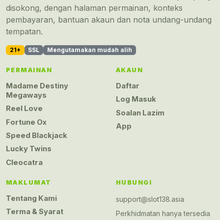
disokong, dengan halaman permainan, konteks
pembayaran, bantuan akaun dan nota undang-undang
tempatan.
21+
SSL
Mengutamakan mudah alih
PERMAINAN
AKAUN
Madame Destiny
Daftar
Megaways
Log Masuk
Reel Love
Soalan Lazim
Fortune Ox
App
Speed Blackjack
Lucky Twins
Cleocatra
MAKLUMAT
HUBUNGI
Tentang Kami
support@slot138.asia
Terma & Syarat
Perkhidmatan hanya tersedia