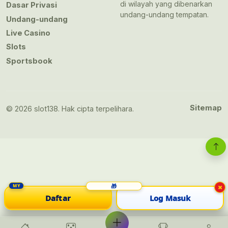
di wilayah yang dibenarkan
Dasar Privasi
undang-undang tempatan.
Undang-undang
Live Casino
Slots
Sportsbook
Sitemap
© 2026 slot138. Hak cipta terpelihara.
×
Daftar
Log Masuk