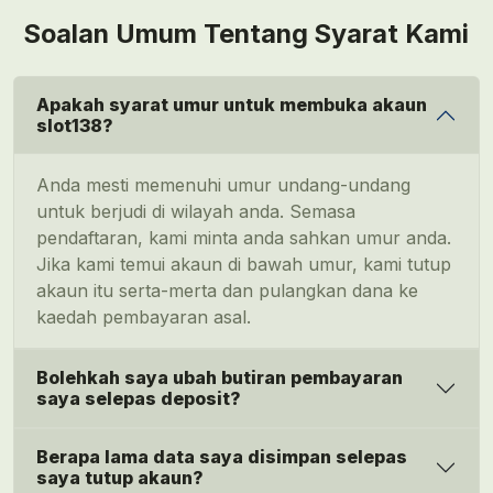
Soalan Umum Tentang Syarat Kami
Apakah syarat umur untuk membuka akaun
slot138?
Anda mesti memenuhi umur undang-undang
untuk berjudi di wilayah anda. Semasa
pendaftaran, kami minta anda sahkan umur anda.
Jika kami temui akaun di bawah umur, kami tutup
akaun itu serta-merta dan pulangkan dana ke
kaedah pembayaran asal.
Bolehkah saya ubah butiran pembayaran
saya selepas deposit?
Berapa lama data saya disimpan selepas
saya tutup akaun?