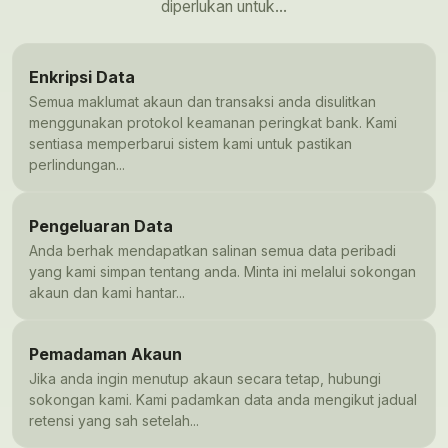
diperlukan untuk...
Enkripsi Data
Semua maklumat akaun dan transaksi anda disulitkan
menggunakan protokol keamanan peringkat bank. Kami
sentiasa memperbarui sistem kami untuk pastikan
perlindungan...
Pengeluaran Data
Anda berhak mendapatkan salinan semua data peribadi
yang kami simpan tentang anda. Minta ini melalui sokongan
akaun dan kami hantar...
Pemadaman Akaun
Jika anda ingin menutup akaun secara tetap, hubungi
sokongan kami. Kami padamkan data anda mengikut jadual
retensi yang sah setelah...